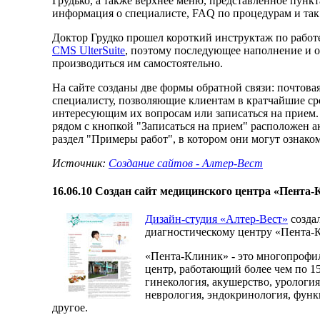
Грудько, а также верхнее меню, представленное пунк
информация о специалисте, FAQ по процедурам и так 
Доктор Грудко прошел короткий инструктаж по работ
CMS UlterSuite
, поэтому последующее наполнение и о
производиться им самостоятельно.
На сайте созданы две формы обратной связи: почтова
специалисту, позволяющие клиентам в кратчайшие сро
интересующим их вопросам или записаться на прием.
рядом с кнопкой "Записаться на прием" расположен а
раздел "Примеры работ", в котором они могут ознаком
Источник:
Создание сайтов - Алтер-Вест
16.06.10
Создан сайт медицинского центра «Пента-
Дизайн-студия «Алтер-Вест»
создал
диагностическому центру «Пента-
«Пента-Клиник» - это многопрофи
центр, работающий более чем по 1
гинекология, акушерство, урология
неврология, эндокринология, функ
другое.