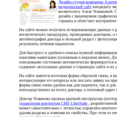
Дизайн-студия компании Альтер
медицинский сайт
кандидату ме
косметологу Азизе Усмановой. С
дизайн с минимумом графических
страниц и облегчает восприятие 
На сайте можно получить исчерпывающие данные о 
косметических процедурах, проводимых доктором, о ц
автобиография доктора и большой раздел с фотогал
результаты лечения пациентов.
Для быстрого и удобного поиска нужной информации
панелями навигации (основным и верхним меню). Дл
поисковыми системами автоматически формируется кар
содержит актуальные данные о страницах сайта и их 
На сайте имеется почтовая форма обратной связи, в к
интересующие его вопросы или послать заявку на при
форма связи очень удобна как для пациента, так и для 
непосредственно на почту доктора, а почтовый адрес 
Доктор Усманова прошла краткий инструктаж (полтор
управления контентом CMS UlterSuite
, разработанно
может самостоятельно с легкостью управлять контенто
удаляя разделы и изменяя их свойства. При этом от нее