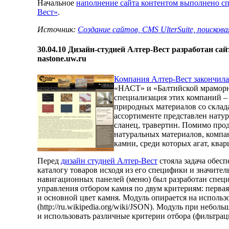
Начальное
наполнение сайта контентом выполнено с
Вест»
.
Источник:
Создание сайтов, CMS UlterSuite, поисков
30.04.10
Дизайн-студией Алтер-Вест разработан сай
nastone.uw.ru
Компания Алтер-Вест закончила
«НАСТ» и «Балтийской мраморн
специализация этих компаний –
природных материалов со склад
ассортименте представлен натур
сланец, травертин. Помимо про
натуральных материалов, комп
камни, среди которых агат, квар
Перед
дизайн студией Алтер-Вест
стояла задача обес
каталогу товаров исходя из его специфики и значит
навигационных панелей (меню) был разработан спе
управления отбором камня по двум критериям: первая
и основной цвет камня. Модуль опирается на исполь
(http://ru.wikipedia.org/wiki/JSON). Модуль при небол
и использовать различные критерии отбора (фильтраци