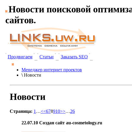
Новости поисковой оптимиз
сайтов.
Продвигаем
Статьи
Заказать SEO
Менеджер интернет проектов
\
Новости
Новости
Страница:
1
…
<<
6
7
8
9
10
>>
…
26
22.07.10
Cоздан сайт au-cosmetology.ru