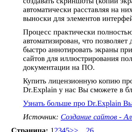
создавать скриншоты (копии экр
автоматически расставляя на ни
выноски для элементов интерфей
Процесс практически полность
автоматизирован, что позволяет 
быстро аннотировать экраны при
сайтов для иллюстрирования пол
документации на ПО.
Купить лицензионную копию пр
Dr.Explain у нас Вы сможете в 
Узнать больше про Dr.Explain Вы
Источник:
Создание сайтов - А
Страница:
1
2
3
4
5
>>
…
26